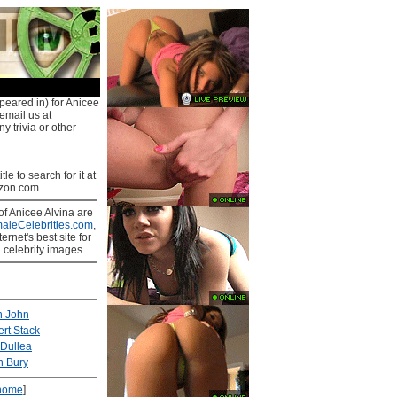
peared in) for Anicee
 email us at
y trivia or other
tle to search for it at
on.com.
of Anicee Alvina are
aleCelebrities.com
,
ernet's best site for
 celebrity images.
n John
rt Stack
 Dullea
n Bury
home
]