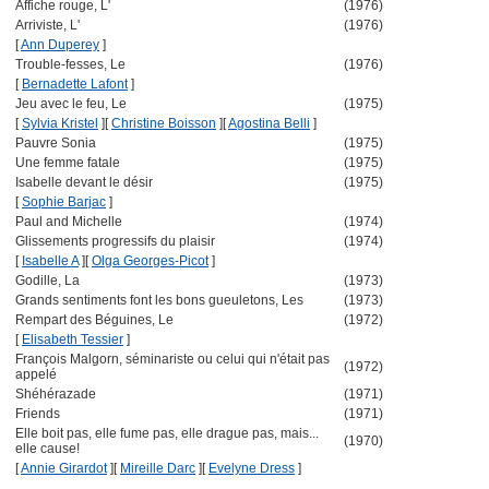
Affiche rouge, L'
(1976)
Arriviste, L'
(1976)
[
Ann Duperey
]
Trouble-fesses, Le
(1976)
[
Bernadette Lafont
]
Jeu avec le feu, Le
(1975)
[
Sylvia Kristel
]
[
Christine Boisson
]
[
Agostina Belli
]
Pauvre Sonia
(1975)
Une femme fatale
(1975)
Isabelle devant le désir
(1975)
[
Sophie Barjac
]
Paul and Michelle
(1974)
Glissements progressifs du plaisir
(1974)
[
Isabelle A
]
[
Olga Georges-Picot
]
Godille, La
(1973)
Grands sentiments font les bons gueuletons, Les
(1973)
Rempart des Béguines, Le
(1972)
[
Elisabeth Tessier
]
François Malgorn, séminariste ou celui qui n'était pas
(1972)
appelé
Shéhérazade
(1971)
Friends
(1971)
Elle boit pas, elle fume pas, elle drague pas, mais...
(1970)
elle cause!
[
Annie Girardot
]
[
Mireille Darc
]
[
Evelyne Dress
]