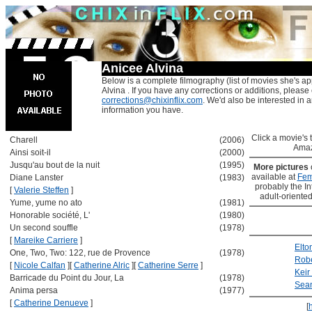
Anicee Alvina
Below is a complete filmography (list of movies she's ap
Alvina . If you have any corrections or additions, please
corrections@chixinflix.com
. We'd also be interested in an
information you have.
Click a movie's ti
Charell
(2006)
Amaz
Ainsi soit-il
(2000)
Jusqu'au bout de la nuit
(1995)
More pictures
available at
Fem
Diane Lanster
(1983)
probably the Int
[
Valerie Steffen
]
adult-oriented
Yume, yume no ato
(1981)
Honorable société, L'
(1980)
Un second souffle
(1978)
[
Mareike Carriere
]
Elto
One, Two, Two: 122, rue de Provence
(1978)
Robe
[
Nicole Calfan
]
[
Catherine Alric
]
[
Catherine Serre
]
Keir
Barricade du Point du Jour, La
(1978)
Sea
Anima persa
(1977)
[
Catherine Denueve
]
[