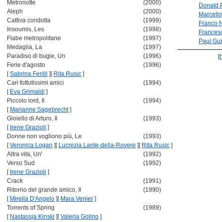
Metronotte
(2000)
Donald 
Aleph
(2000)
Marcello
Cattiva condotta
(1999)
Franco 
Insoumis, Les
(1998)
Frances
Fiabe metropolitane
(1997)
Paul Gui
Medaglia, La
(1997)
Paradiso di bugie, Un
(1996)
[
Ferie d'agosto
(1996)
[
Sabrina Ferilli
]
[
Rita Rusic
]
Cari fottutissimi amici
(1994)
[
Eva Grimaldi
]
Piccolo lord, Il
(1994)
[
Marianne Sagebrecht
]
Gioiello di Arturo, Il
(1993)
[
Irene Grazioli
]
Donne non vogliono più, Le
(1993)
[
Veronica Logan
]
[
Lucrezia Lante-della-Rovere
]
[
Rita Rusic
]
Altra vita, Un'
(1992)
Verso Sud
(1992)
[
Irene Grazioli
]
Crack
(1991)
Ritorno del grande amico, Il
(1990)
[
Mirella D'Angelo
]
[
Mara Venier
]
Torrents of Spring
(1989)
[
Nastassja Kinski
]
[
Valeria Golino
]