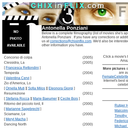
Antonella Ponziani
Below is a complete filmography (list of movies she's ap
Antonella Ponziani . If you have any corrections or addi
us at
corrections@chixinflix.com
. We'd also be interested
other information you have.
Click a movie's ti
Concorso di colpa
(2005)
Amaz
Clessidra, La
(2005)
[
Francesca Rettondini
]
More pictures
o
are av
Tempesta
(2004)
FemaleCelebriti
[
Valentina Cervi
]
Internet's best s
Zio d'America, Lo
(2002)
celebr
[
Ornella Muti
]
[
Sofia Milos
]
[
Eleonora Giorgi
]
Resurrezione
(2001)
[
Stefania Rocca
]
[
Marie Baeumer
]
[
Cecile Bois
]
Ritorno del piccolo lord, Il
(2000)
Rutger 
[
Marianne Sagebrecht
]
Malcolm
Sciamane, Le
(2000)
Timothy 
[
Meryl Macha
]
Federico
Dancing North
(2000)
Michael 