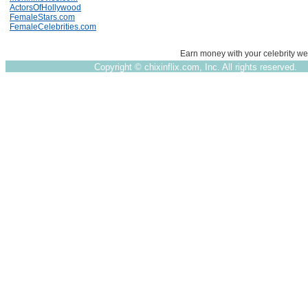
ActorsOfHollywood
FemaleStars.com
FemaleCelebrities.com
Earn money with your celebrity we
Copyright ©
chixinflix.com, Inc. All rights reserved.