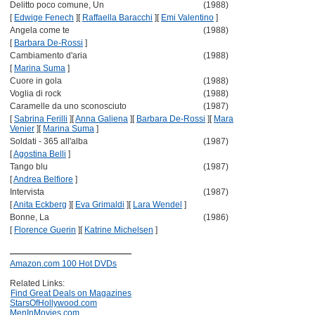
Delitto poco comune, Un
(1988)
[
Edwige Fenech
]
[
Raffaella Baracchi
]
[
Emi Valentino
]
Angela come te
(1988)
[
Barbara De-Rossi
]
Cambiamento d'aria
(1988)
[
Marina Suma
]
Cuore in gola
(1988)
Voglia di rock
(1988)
Caramelle da uno sconosciuto
(1987)
[
Sabrina Ferilli
]
[
Anna Galiena
]
[
Barbara De-Rossi
]
[
Mara
Venier
]
[
Marina Suma
]
Soldati - 365 all'alba
(1987)
[
Agostina Belli
]
Tango blu
(1987)
[
Andrea Belfiore
]
Intervista
(1987)
[
Anita Eckberg
]
[
Eva Grimaldi
]
[
Lara Wendel
]
Bonne, La
(1986)
[
Florence Guerin
]
[
Katrine Michelsen
]
Amazon.com 100 Hot DVDs
Related Links:
Find Great Deals on Magazines
StarsOfHollywood.com
MenInMovies.com