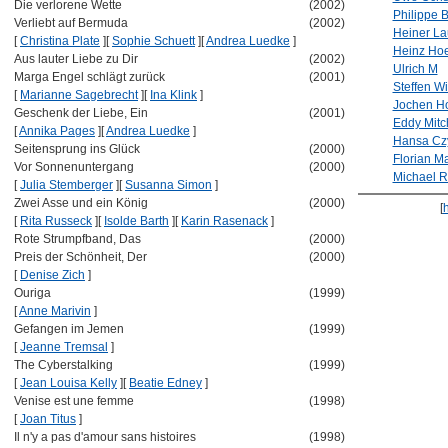
Die verlorene Wette
(2002)
Philippe 
Verliebt auf Bermuda
(2002)
Heiner La
[
Christina Plate
]
[
Sophie Schuett
]
[
Andrea Luedke
]
Heinz Ho
Aus lauter Liebe zu Dir
(2002)
Ulrich M
Marga Engel schlägt zurück
(2001)
Steffen W
[
Marianne Sagebrecht
]
[
Ina Klink
]
Jochen Ho
Geschenk der Liebe, Ein
(2001)
Eddy Mitc
[
Annika Pages
]
[
Andrea Luedke
]
Hansa Cz
Seitensprung ins Glück
(2000)
Florian M
Vor Sonnenuntergang
(2000)
Michael R
[
Julia Stemberger
]
[
Susanna Simon
]
Zwei Asse und ein König
(2000)
[
[
Rita Russeck
]
[
Isolde Barth
]
[
Karin Rasenack
]
Rote Strumpfband, Das
(2000)
Preis der Schönheit, Der
(2000)
[
Denise Zich
]
Ouriga
(1999)
[
Anne Marivin
]
Gefangen im Jemen
(1999)
[
Jeanne Tremsal
]
The Cyberstalking
(1999)
[
Jean Louisa Kelly
]
[
Beatie Edney
]
Venise est une femme
(1998)
[
Joan Titus
]
Il n'y a pas d'amour sans histoires
(1998)