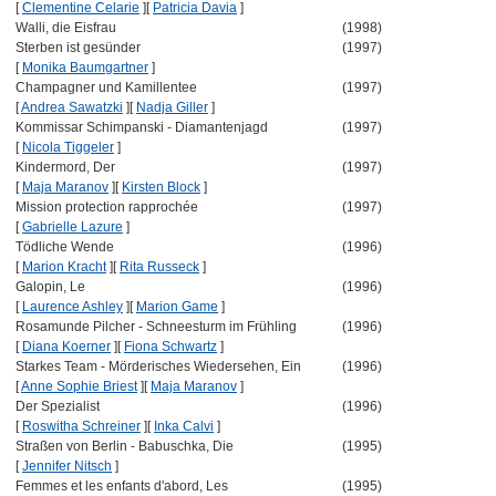
[
Clementine Celarie
]
[
Patricia Davia
]
Walli, die Eisfrau
(1998)
Sterben ist gesünder
(1997)
[
Monika Baumgartner
]
Champagner und Kamillentee
(1997)
[
Andrea Sawatzki
]
[
Nadja Giller
]
Kommissar Schimpanski - Diamantenjagd
(1997)
[
Nicola Tiggeler
]
Kindermord, Der
(1997)
[
Maja Maranov
]
[
Kirsten Block
]
Mission protection rapprochée
(1997)
[
Gabrielle Lazure
]
Tödliche Wende
(1996)
[
Marion Kracht
]
[
Rita Russeck
]
Galopin, Le
(1996)
[
Laurence Ashley
]
[
Marion Game
]
Rosamunde Pilcher - Schneesturm im Frühling
(1996)
[
Diana Koerner
]
[
Fiona Schwartz
]
Starkes Team - Mörderisches Wiedersehen, Ein
(1996)
[
Anne Sophie Briest
]
[
Maja Maranov
]
Der Spezialist
(1996)
[
Roswitha Schreiner
]
[
Inka Calvi
]
Straßen von Berlin - Babuschka, Die
(1995)
[
Jennifer Nitsch
]
Femmes et les enfants d'abord, Les
(1995)