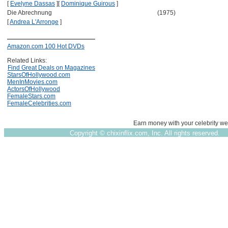
[
Evelyne Dassas
]
[
Dominique Guirous
]
Die Abrechnung
(1975)
[
Andrea L'Arronge
]
Amazon.com 100 Hot DVDs
Related Links:
Find Great Deals on Magazines
StarsOfHollywood.com
MenInMovies.com
ActorsOfHollywood
FemaleStars.com
FemaleCelebrities.com
Earn money with your celebrity we
Copyright ©
chixinflix.com, Inc. All rights reserved.