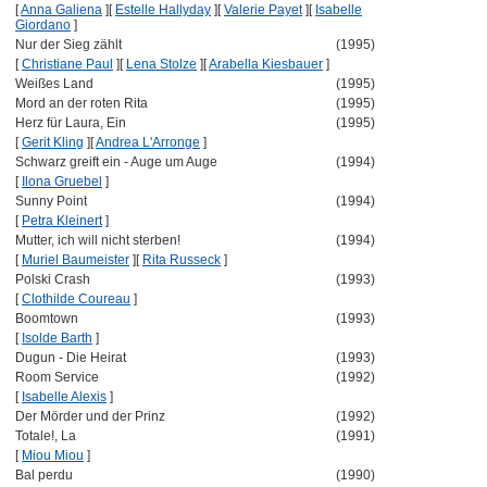
[
Anna Galiena
]
[
Estelle Hallyday
]
[
Valerie Payet
]
[
Isabelle
Giordano
]
Nur der Sieg zählt
(1995)
[
Christiane Paul
]
[
Lena Stolze
]
[
Arabella Kiesbauer
]
Weißes Land
(1995)
Mord an der roten Rita
(1995)
Herz für Laura, Ein
(1995)
[
Gerit Kling
]
[
Andrea L'Arronge
]
Schwarz greift ein - Auge um Auge
(1994)
[
Ilona Gruebel
]
Sunny Point
(1994)
[
Petra Kleinert
]
Mutter, ich will nicht sterben!
(1994)
[
Muriel Baumeister
]
[
Rita Russeck
]
Polski Crash
(1993)
[
Clothilde Coureau
]
Boomtown
(1993)
[
Isolde Barth
]
Dugun - Die Heirat
(1993)
Room Service
(1992)
[
Isabelle Alexis
]
Der Mörder und der Prinz
(1992)
Totale!, La
(1991)
[
Miou Miou
]
Bal perdu
(1990)