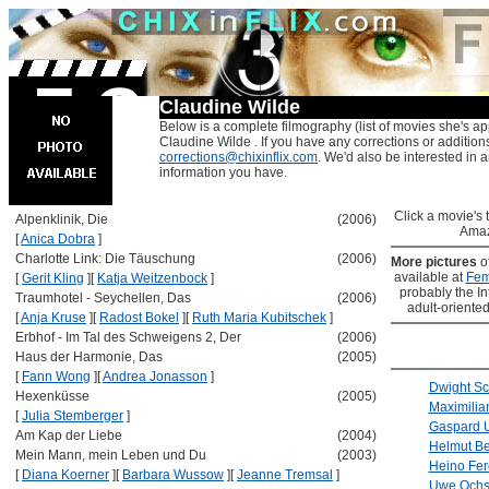
Claudine Wilde
Below is a complete filmography (list of movies she's ap
Claudine Wilde . If you have any corrections or addition
corrections@chixinflix.com
. We'd also be interested in an
information you have.
Click a movie's ti
Alpenklinik, Die
(2006)
Amaz
[
Anica Dobra
]
Charlotte Link: Die Täuschung
(2006)
More pictures
o
available at
Fem
[
Gerit Kling
]
[
Katja Weitzenbock
]
probably the Int
Traumhotel - Seychellen, Das
(2006)
adult-oriented
[
Anja Kruse
]
[
Radost Bokel
]
[
Ruth Maria Kubitschek
]
Erbhof - Im Tal des Schweigens 2, Der
(2006)
Haus der Harmonie, Das
(2005)
[
Fann Wong
]
[
Andrea Jonasson
]
Dwight Sc
Hexenküsse
(2005)
Maximilia
[
Julia Stemberger
]
Gaspard U
Am Kap der Liebe
(2004)
Helmut Be
Mein Mann, mein Leben und Du
(2003)
Heino Fer
[
Diana Koerner
]
[
Barbara Wussow
]
[
Jeanne Tremsal
]
Uwe Ochs