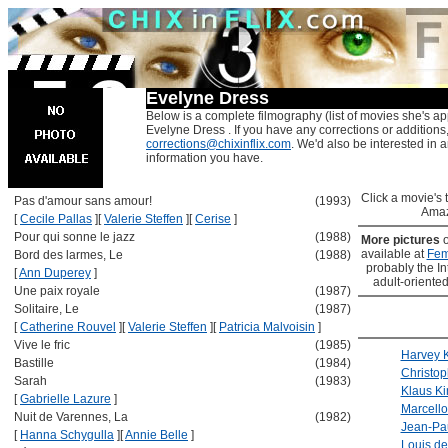
Evelyne Dress
Below is a complete filmography (list of movies she's ap
Evelyne Dress . If you have any corrections or additions
corrections@chixinflix.com
. We'd also be interested in an
information you have.
Click a movie's ti
Pas d'amour sans amour!
(1993)
Amaz
[
Cecile Pallas
]
[
Valerie Steffen
]
[
Cerise
]
Pour qui sonne le jazz
(1988)
More pictures
available at
Fem
Bord des larmes, Le
(1988)
probably the Int
[
Ann Duperey
]
adult-oriented
Une paix royale
(1987)
Solitaire, Le
(1987)
[
Catherine Rouvel
]
[
Valerie Steffen
]
[
Patricia Malvoisin
]
Vive le fric
(1985)
Harvey K
Bastille
(1984)
Christop
Sarah
(1983)
Klaus Ki
[
Gabrielle Lazure
]
Marcello
Nuit de Varennes, La
(1982)
Jean-Pa
[
Hanna Schygulla
]
[
Annie Belle
]
Louis d