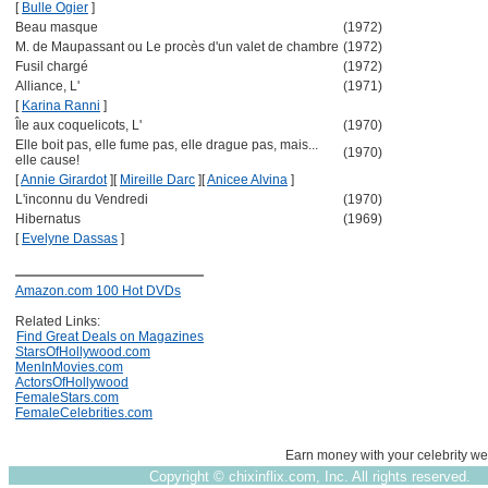
[
Bulle Ogier
]
Beau masque
(1972)
M. de Maupassant ou Le procès d'un valet de chambre
(1972)
Fusil chargé
(1972)
Alliance, L'
(1971)
[
Karina Ranni
]
Île aux coquelicots, L'
(1970)
Elle boit pas, elle fume pas, elle drague pas, mais...
(1970)
elle cause!
[
Annie Girardot
]
[
Mireille Darc
]
[
Anicee Alvina
]
L'inconnu du Vendredi
(1970)
Hibernatus
(1969)
[
Evelyne Dassas
]
Amazon.com 100 Hot DVDs
Related Links:
Find Great Deals on Magazines
StarsOfHollywood.com
MenInMovies.com
ActorsOfHollywood
FemaleStars.com
FemaleCelebrities.com
Earn money with your celebrity we
Copyright ©
chixinflix.com, Inc. All rights reserved.