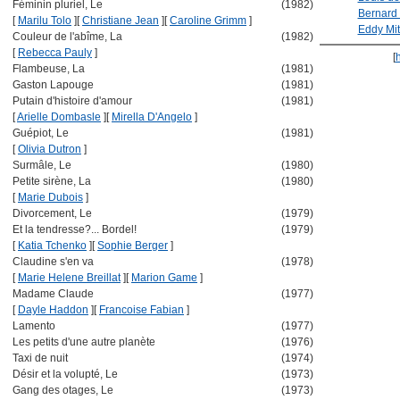
Féminin pluriel, Le
(1982)
Bernard
[
Marilu Tolo
]
[
Christiane Jean
]
[
Caroline Grimm
]
Eddy Mit
Couleur de l'abîme, La
(1982)
[
Rebecca Pauly
]
[
Flambeuse, La
(1981)
Gaston Lapouge
(1981)
Putain d'histoire d'amour
(1981)
[
Arielle Dombasle
]
[
Mirella D'Angelo
]
Guépiot, Le
(1981)
[
Olivia Dutron
]
Surmâle, Le
(1980)
Petite sirène, La
(1980)
[
Marie Dubois
]
Divorcement, Le
(1979)
Et la tendresse?... Bordel!
(1979)
[
Katia Tchenko
]
[
Sophie Berger
]
Claudine s'en va
(1978)
[
Marie Helene Breillat
]
[
Marion Game
]
Madame Claude
(1977)
[
Dayle Haddon
]
[
Francoise Fabian
]
Lamento
(1977)
Les petits d'une autre planète
(1976)
Taxi de nuit
(1974)
Désir et la volupté, Le
(1973)
Gang des otages, Le
(1973)