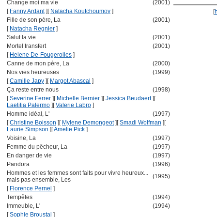
Change moi ma vie
(2001)
[
Fanny Ardant
]
[
Natacha Koutchoumov
]
[
Fille de son père, La
(2001)
[
Natacha Regnier
]
Salut la vie
(2001)
Mortel transfert
(2001)
[
Helene De-Fougerolles
]
Canne de mon père, La
(2000)
Nos vies heureuses
(1999)
[
Camille Japy
]
[
Margot Abascal
]
Ça reste entre nous
(1998)
[
Severine Ferrer
]
[
Michelle Bernier
]
[
Jessica Beudaert
]
[
Laetitia Palermo
]
[
Valerie Labro
]
Homme idéal, L'
(1997)
[
Christine Boisson
]
[
Mylene Demongeot
]
[
Smadi Wolfman
]
[
Laurie Simpson
]
[
Amelie Pick
]
Voisine, La
(1997)
Femme du pêcheur, La
(1997)
En danger de vie
(1997)
Pandora
(1996)
Hommes et les femmes sont faits pour vivre heureux...
(1995)
mais pas ensemble, Les
[
Florence Pernel
]
Tempêtes
(1994)
Immeuble, L'
(1994)
[
Sophie Broustal
]