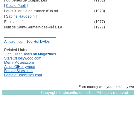
Fourberies de Scapin, Les
(1981)
[
Cecile Paoli
]
Louis XI ou La naissance d'un roi
(1978)
[
Sabine Haudepin
]
Eau sale, L'
(1977)
Nuit de Saint-Germain-des-Prés, La
(1977)
Amazon.com 100 Hot DVDs
Related Links:
Find Great Deals on Magazines
StarsOfHollywood.com
MenInMovies.com
ActorsOfHollywood
FemaleStars.com
FemaleCelebrities.com
Earn money with your celebrity we
Copyright ©
chixinflix.com, Inc. All rights reserved.