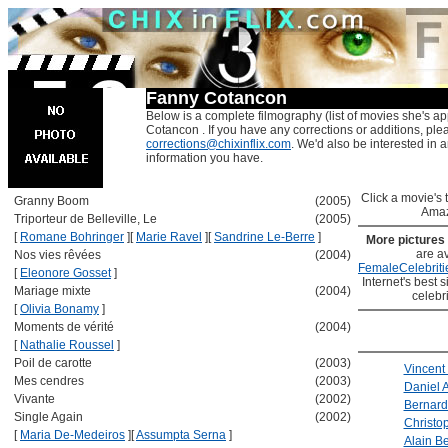
Fanny Cotancon
Below is a complete filmography (list of movies she's a
Cotancon . If you have any corrections or additions, ple
corrections@chixinflix.com
. We'd also be interested in an
information you have.
Click a movie's ti
Granny Boom
(2005)
Amaz
Triporteur de Belleville, Le
(2005)
[
Romane Bohringer
]
[
Marie Ravel
]
[
Sandrine Le-Berre
]
More pictures
are av
Nos vies rêvées
(2004)
FemaleCelebriti
[
Eleonore Gosset
]
Internet's best s
Mariage mixte
(2004)
celebr
[
Olivia Bonamy
]
Moments de vérité
(2004)
[
Nathalie Roussel
]
Poil de carotte
(2003)
Vincent
Mes cendres
(2003)
Daniel A
Vivante
(2002)
Bernard
Single Again
(2002)
Christo
[
Maria De-Medeiros
]
[
Assumpta Serna
]
Alain Be