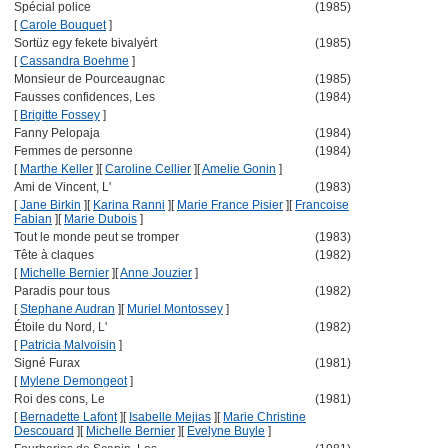
Spécial police
(1985)
[
Carole Bouquet
]
Sortüz egy fekete bivalyért
(1985)
[
Cassandra Boehme
]
Monsieur de Pourceaugnac
(1985)
Fausses confidences, Les
(1984)
[
Brigitte Fossey
]
Fanny Pelopaja
(1984)
Femmes de personne
(1984)
[
Marthe Keller
]
[
Caroline Cellier
]
[
Amelie Gonin
]
Ami de Vincent, L'
(1983)
[
Jane Birkin
]
[
Karina Ranni
]
[
Marie France Pisier
]
[
Francoise
Fabian
]
[
Marie Dubois
]
Tout le monde peut se tromper
(1983)
Tête à claques
(1982)
[
Michelle Bernier
]
[
Anne Jouzier
]
Paradis pour tous
(1982)
[
Stephane Audran
]
[
Muriel Montossey
]
Étoile du Nord, L'
(1982)
[
Patricia Malvoisin
]
Signé Furax
(1981)
[
Mylene Demongeot
]
Roi des cons, Le
(1981)
[
Bernadette Lafont
]
[
Isabelle Mejias
]
[
Marie Christine
Descouard
]
[
Michelle Bernier
]
[
Evelyne Buyle
]