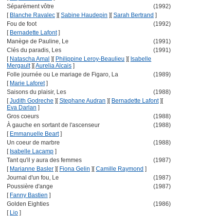
Séparément vôtre
(1992)
[
Blanche Ravalec
]
[
Sabine Haudepin
]
[
Sarah Bertrand
]
Fou de foot
(1992)
[
Bernadette Lafont
]
Manège de Pauline, Le
(1991)
Clés du paradis, Les
(1991)
[
Natascha Amal
]
[
Philippine Leroy-Beaulieu
]
[
Isabelle
Mergault
]
[
Aurelia Alcais
]
Folle journée ou Le mariage de Figaro, La
(1989)
[
Marie Laforet
]
Saisons du plaisir, Les
(1988)
[
Judith Godreche
]
[
Stephane Audran
]
[
Bernadette Lafont
]
[
Eva Darlan
]
Gros coeurs
(1988)
À gauche en sortant de l'ascenseur
(1988)
[
Emmanuelle Beart
]
Un coeur de marbre
(1988)
[
Isabelle Lacamp
]
Tant qu'il y aura des femmes
(1987)
[
Marianne Basler
]
[
Fiona Gelin
]
[
Camille Raymond
]
Journal d'un fou, Le
(1987)
Poussière d'ange
(1987)
[
Fanny Bastien
]
Golden Eighties
(1986)
[
Lio
]