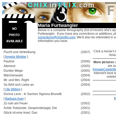
Maria Furtwangler
Below is a complete filmography (list of movies she's ap
Furtwangler . If you have any corrections or additions, p
corrections@chixinflix.com
. We'd also be interested in an
information you have.
Click a movie's ti
Flucht und Vertreibung
(2007)
Amaz
[
Angela Winkler
]
Pauline
(2006)
More pictures
are av
Atemnot
(2005)
FemaleCelebriti
Dunkle Wege
(2005)
Internet's best s
Märchenwald
(2004)
celebr
Mr. und Mrs. Right
(2004)
So fühlt sich Liebe an
(2004)
[
Ute Willing
]
Donna Leon - In Sachen Signora Brunetti
(2002)
[
[
Barbara Auer
]
Zu nah am Feuer
(2002)
Achte Todsünde: Gespensterjagd, Die
(2001)
Glück ist eine Insel, Das
(2001)