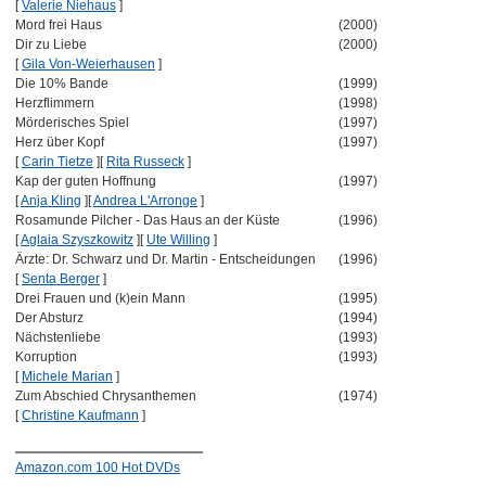
[
Valerie Niehaus
]
Mord frei Haus
(2000)
Dir zu Liebe
(2000)
[
Gila Von-Weierhausen
]
Die 10% Bande
(1999)
Herzflimmern
(1998)
Mörderisches Spiel
(1997)
Herz über Kopf
(1997)
[
Carin Tietze
]
[
Rita Russeck
]
Kap der guten Hoffnung
(1997)
[
Anja Kling
]
[
Andrea L'Arronge
]
Rosamunde Pilcher - Das Haus an der Küste
(1996)
[
Aglaia Szyszkowitz
]
[
Ute Willing
]
Ärzte: Dr. Schwarz und Dr. Martin - Entscheidungen
(1996)
[
Senta Berger
]
Drei Frauen und (k)ein Mann
(1995)
Der Absturz
(1994)
Nächstenliebe
(1993)
Korruption
(1993)
[
Michele Marian
]
Zum Abschied Chrysanthemen
(1974)
[
Christine Kaufmann
]
Amazon.com 100 Hot DVDs