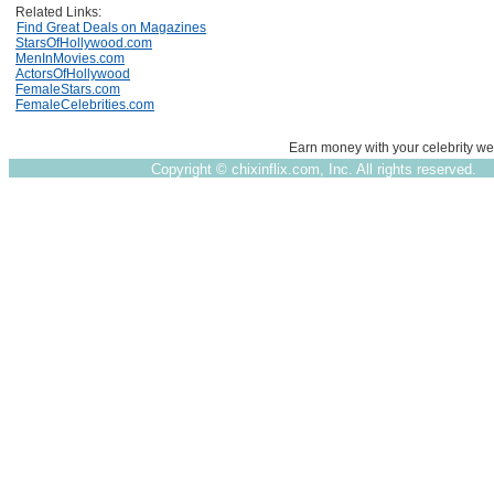
Related Links:
Find Great Deals on Magazines
StarsOfHollywood.com
MenInMovies.com
ActorsOfHollywood
FemaleStars.com
FemaleCelebrities.com
Earn money with your celebrity we
Copyright ©
chixinflix.com, Inc. All rights reserved.