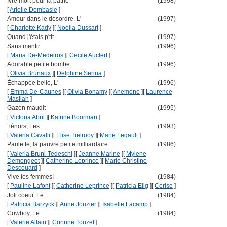
Ivre mort pour la patrie
(1998)
[
Arielle Dombasle
]
Amour dans le désordre, L'
(1997)
[
Charlotte Kady
]
[
Noella Dussart
]
Quand j'étais p'tit
(1997)
Sans mentir
(1996)
[
Maria De-Medeiros
]
[
Cecile Auclert
]
Adorable petite bombe
(1996)
[
Olivia Brunaux
]
[
Delphine Serina
]
Échappée belle, L'
(1996)
[
Emma De-Caunes
]
[
Olivia Bonamy
]
[
Anemone
]
[
Laurence
Masliah
]
Gazon maudit
(1995)
[
Victoria Abril
]
[
Katrine Boorman
]
Ténors, Les
(1993)
[
Valeria Cavalli
]
[
Elise Tielrooy
]
[
Marie Legault
]
Paulette, la pauvre petite milliardaire
(1986)
[
Valeria Bruni-Tedeschi
]
[
Jeanne Marine
]
[
Mylene
Demongeot
]
[
Catherine Leprince
]
[
Marie Christine
Descouard
]
Vive les femmes!
(1984)
[
Pauline Lafont
]
[
Catherine Leprince
]
[
Patricia Elig
]
[
Cerise
]
Joli coeur, Le
(1984)
[
Patricia Barzyck
]
[
Anne Jouzier
]
[
Isabelle Lacamp
]
Cowboy, Le
(1984)
[
Valerie Allain
]
[
Corinne Touzet
]