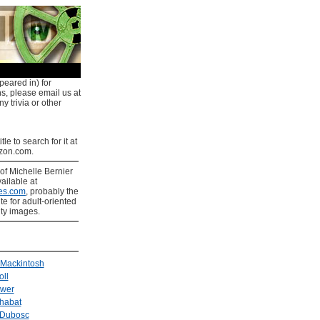
peared in) for
ns, please email us at
y trivia or other
tle to search for it at
on.com.
of Michelle Bernier
ailable at
es.com
, probably the
ite for adult-oriented
ity images.
 Mackintosh
oll
wer
habat
 Dubosc