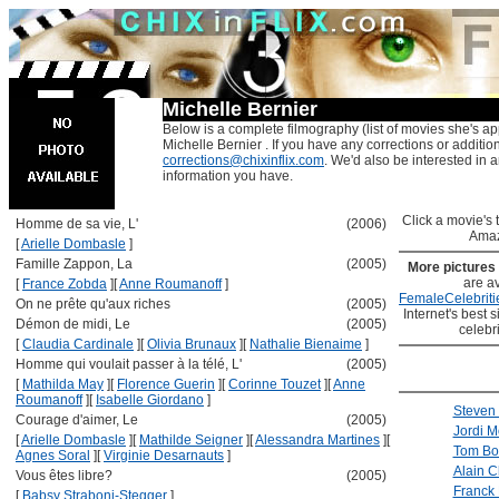
Michelle Bernier
Below is a complete filmography (list of movies she's ap
Michelle Bernier . If you have any corrections or additio
corrections@chixinflix.com
. We'd also be interested in an
information you have.
Click a movie's ti
Homme de sa vie, L'
(2006)
Amaz
[
Arielle Dombasle
]
Famille Zappon, La
(2005)
More pictures
are av
[
France Zobda
]
[
Anne Roumanoff
]
FemaleCelebriti
On ne prête qu'aux riches
(2005)
Internet's best s
Démon de midi, Le
(2005)
celebr
[
Claudia Cardinale
]
[
Olivia Brunaux
]
[
Nathalie Bienaime
]
Homme qui voulait passer à la télé, L'
(2005)
[
Mathilda May
]
[
Florence Guerin
]
[
Corinne Touzet
]
[
Anne
Roumanoff
]
[
Isabelle Giordano
]
Steven
Courage d'aimer, Le
(2005)
Jordi M
[
Arielle Dombasle
]
[
Mathilde Seigner
]
[
Alessandra Martines
]
[
Tom Bo
Agnes Soral
]
[
Virginie Desarnauts
]
Alain C
Vous êtes libre?
(2005)
Franck
[
Babsy Straboni-Stegger
]