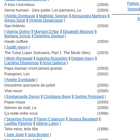
Patrick 
À trois c'est mieux
(2004)
Yannick
Genre humain - 1ère partie: Les parisiens, Le
(2004)
[
Arielle Dombasle
]
[
Mathilde Seigner
]
[
Alessandra Martines
]
[
[
Agnes Soral
]
[
Virginie Desarnauts
]
San Antonio
(2004)
[
Valeria Golino
]
[
Maryam D'Abo
]
[
Elisabeth Margoni
]
[
Barbara Schulz
]
[
Delphine Zentout
]
Haute coiffure
(2004)
[
Judith Henry
]
The Tulse Luper Suitcases, Part 1: The Moab Story
(2003)
[
Molly Ringwald
]
[
Isabella Rossellini
]
[
Debbie Harry
]
[
Caroline Dhavernas
]
[
Anna Galiena
]
Papa maman s'ront jamais grands
(2003)
Frangines, Les
(2002)
[
Arielle Dombasle
]
Deuxième quinzaine de juillet
(2000)
Vive nous!
(2000)
[
Emmanuelle Devos
]
[
Christiane Bopp
]
[
Sophie Froissard
]
Pique-nique
(2000)
Démon de midi, Le
(2000)
Ça reste entre nous
(1998)
[
Severine Ferrer
]
[
Fanny Cotancon
]
[
Jessica Beudaert
]
[
Laetitia Palermo
]
[
Valerie Labro
]
Telle mère, telle fille
(1998)
[
Julie Judd
]
[
Julia Brodier
]