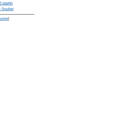
Catalifo
 Soulier
home
]