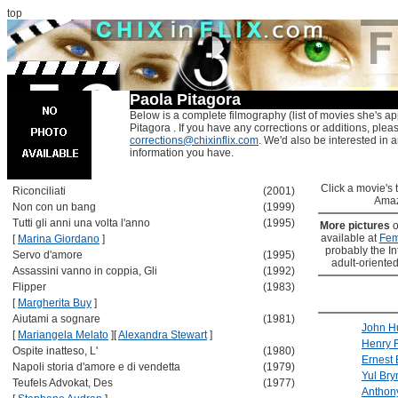
top
Paola Pitagora
Below is a complete filmography (list of movies she's ap
Pitagora . If you have any corrections or additions, plea
corrections@chixinflix.com
. We'd also be interested in an
information you have.
Click a movie's ti
Riconciliati
(2001)
Amaz
Non con un bang
(1999)
Tutti gli anni una volta l'anno
(1995)
More pictures
o
available at
Fem
[
Marina Giordano
]
probably the Int
Servo d'amore
(1995)
adult-oriented
Assassini vanno in coppia, Gli
(1992)
Flipper
(1983)
[
Margherita Buy
]
Aiutami a sognare
(1981)
John H
[
Mariangela Melato
]
[
Alexandra Stewart
]
Henry 
Ospite inatteso, L'
(1980)
Ernest
Napoli storia d'amore e di vendetta
(1979)
Yul Bry
Teufels Advokat, Des
(1977)
Anthon