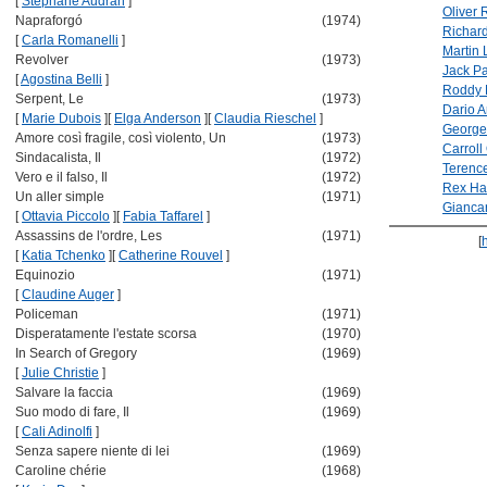
[
Stephane Audran
]
Oliver
Napraforgó
(1974)
Richard
[
Carla Romanelli
]
Martin
Revolver
(1973)
Jack P
[
Agostina Belli
]
Roddy 
Serpent, Le
(1973)
Dario A
[
Marie Dubois
]
[
Elga Anderson
]
[
Claudia Rieschel
]
George
Amore così fragile, così violento, Un
(1973)
Carroll
Sindacalista, Il
(1972)
Terence
Vero e il falso, Il
(1972)
Rex Ha
Un aller simple
(1971)
Giancar
[
Ottavia Piccolo
]
[
Fabia Taffarel
]
Assassins de l'ordre, Les
(1971)
[
[
Katia Tchenko
]
[
Catherine Rouvel
]
Equinozio
(1971)
[
Claudine Auger
]
Policeman
(1971)
Disperatamente l'estate scorsa
(1970)
In Search of Gregory
(1969)
[
Julie Christie
]
Salvare la faccia
(1969)
Suo modo di fare, Il
(1969)
[
Cali Adinolfi
]
Senza sapere niente di lei
(1969)
Caroline chérie
(1968)