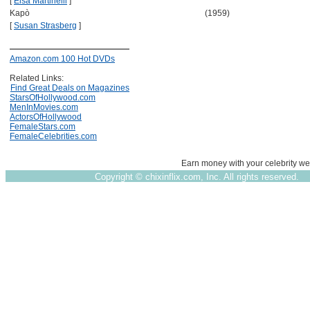
[
Elsa Martinelli
]
Kapò
(1959)
[
Susan Strasberg
]
Amazon.com 100 Hot DVDs
Related Links:
Find Great Deals on Magazines
StarsOfHollywood.com
MenInMovies.com
ActorsOfHollywood
FemaleStars.com
FemaleCelebrities.com
Earn money with your celebrity we
Copyright ©
chixinflix.com, Inc. All rights reserved.