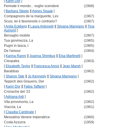
[
Karin Dor
]
Fermate il mondo... voglio scendere
(1968)
[
Barbara Steele
]
[
Agnes Spaak
]
Compagnons de la marguerite, Les
(1967)
Scusi, lei è favorevole o contrario?
(1967)
[
Anita Eckberg
]
[
Laura Antonelli
]
[
Silvana Mangano
]
[
Tina
Aumont
]
Bersaglio mobile
(1967)
Tua giovinezza, La
(1965)
Pugni in tasca, I
(1965)
De l'amour
(1964)
[
Karina Ranni
]
[
Joanna Shimkus
]
[
Elsa Martinelli
]
Cleopatra
(1963)
[
Elizabeth Taylor
]
[
Francesca Annis
]
[
Jean Marsh
]
Barabbas
(1962)
[
Sharon Tate
]
[
Jo Kennedy
]
[
Silvana Mangano
]
Teppich des Grauens, Der
(1962)
[
Karin Dor
]
[
Fabia Taffarel
]
Cronache del '22
(1962)
[
Adriana Asti
]
Vita provvisoria, La
(1962)
Viaccia, La
(1961)
[
Claudia Cardinale
]
Messalina Venere imperatrice
(1960)
Costa Azzurra
(1959)