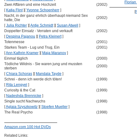
Florian
Zwei Affären und eine Hochzeit
(2002)
[
Katja Flint
]
[
Yvonne Schoenherr
]
[
Nacht, in der ganz ehrlich überhaupt niemand Sex
(2002)
hatte, Die
[
Julia Richter
]
[
Antje Schmidt
]
[
Susan Atwell
]
Doppelter Einsatz - Verraten und verkauft
(2002)
[
Despina Pajanou
]
[
Petra Kleinert
]
Totenmesse
(2001)
Starkes Team - Lug und Trug, Ein
(2001)
[
Ann Kathrin Kramer
]
[
Maja Maranov
]
Einmal täglich
(2000)
Tödliche Wildnis - Sie waren jung und mussten
(2000)
sterben
[
Chiara Schoras
]
[
Mandala Tayde
]
Schrei - denn ich werde dich töten!
(1999)
[
Rita Lengyel
]
Curiosity & the Cat
(1999)
[
Nadeshda Brennicke
]
Single sucht Nachwuchs
(1998)
[
Aglaia Szyszkowitz
]
[
Stoefen Mueller
]
The Real Psycho
(1998)
Amazon.com 100 Hot DVDs
Related Links: