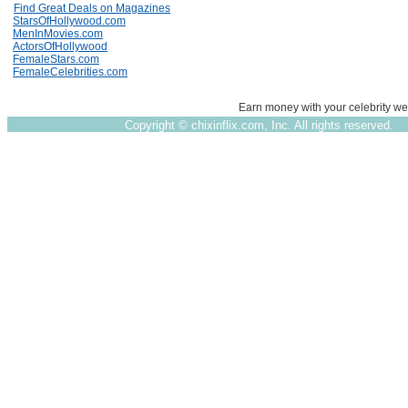
Find Great Deals on Magazines
StarsOfHollywood.com
MenInMovies.com
ActorsOfHollywood
FemaleStars.com
FemaleCelebrities.com
Earn money with your celebrity we
Copyright ©
chixinflix.com, Inc. All rights reserved.