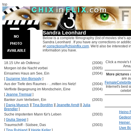
top
Sandra Leonhard
Below is a complete filmography (list of movies she's ap
Sandra Leonhard . If you have any corrections or additi
at
corrections@chixinflix.com
. We'd also be interested in
information you have.
Click a movie's ti
18.15 Uhr ab Ostkreuz
(2006)
Amaz
Morgen ist die Nacht vorbei
(2005)
Einsames Haus am See, Ein
(2004)
More pictures
are av
[
Suzanne Von-Borsody
]
FemaleCelebriti
Aus der Tiefe des Raumes - ...mitten ins Netz!
(2004)
Internet's best s
Verflixte Begegnung im Mondschein, Eine
(2004)
celebr
[
Jeanne Tremsal
]
Banker zum Verlieben, Ein
(2003)
[
Danja Muesch
]
[
Tina Bordihn
]
[
Jeanette Arndt
]
[
Julia
Brendler
]
Heino 
Suche impotenten Mann für's Leben
(2003)
Gedeon
[
Giulia Siegel
]
Heiner
Traumschiff - Südsee, Das
(2003)
Uwe B
[
Tina Ruhland
]
[
Heide Keller
]